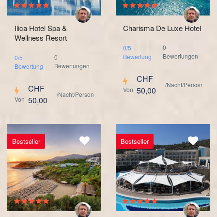
Ilica Hotel Spa &
Charisma De Luxe Hotel
Wellness Resort
0
0/5
Bewertungen
Bewertung
0
0/5
Bewertungen
Bewertung
CHF
/Nacht/Person
CHF
50,00
Von
/Nacht/Person
50,00
Von
Bestseller
Bestseller