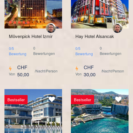
Mövenpick Hotel Izmir
Hay Hotel Alsancak
0
0
0/5
0/5
Bewertungen
Bewertungen
Bewertung
Bewertung
CHF
CHF
/Nacht/Person
/Nacht/Person
50,00
30,00
Von
Von
Bestseller
Bestseller