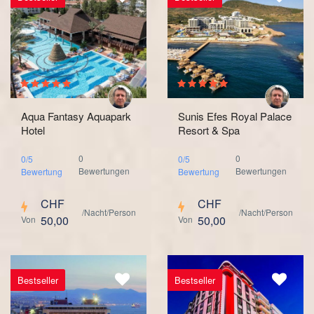
Aqua Fantasy Aquapark
Sunis Efes Royal Palace
Hotel
Resort & Spa
0
0
0/5
0/5
Bewertungen
Bewertungen
Bewertung
Bewertung
CHF
CHF
/Nacht/Person
/Nacht/Person
50,00
50,00
Von
Von
Bestseller
Bestseller