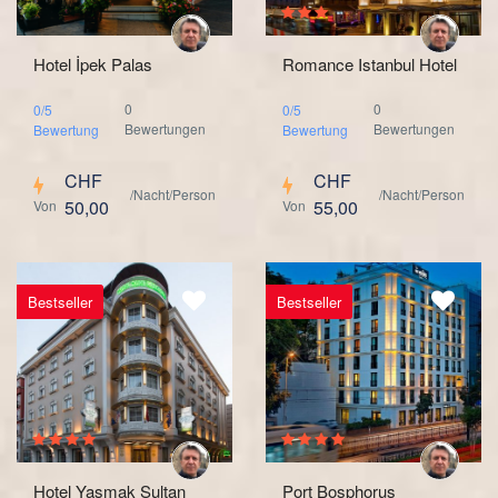
Hotel İpek Palas
Romance Istanbul Hotel
0
0
0/5
0/5
Bewertungen
Bewertungen
Bewertung
Bewertung
CHF
CHF
/Nacht/Person
/Nacht/Person
50,00
55,00
Von
Von
Bestseller
Bestseller
Hotel Yasmak Sultan
Port Bosphorus