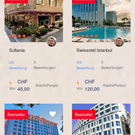
Sultania
Swissotel Istanbul
0
0
0/5
0/5
Bewertungen
Bewertungen
Bewertung
Bewertung
CHF
CHF
/Nacht/Person
/Nacht/Person
45,00
120,00
Von
Von
Bestseller
Bestseller