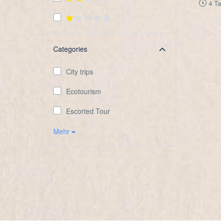
4 T
Categories
City trips
Ecotourism
Escorted Tour
Mehr