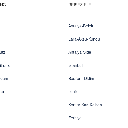
UNG
REISEZIELE
Antalya-Belek
Lara-Aksu-Kundu
utz
Antalya-Side
it uns
Istanbul
 Team
Bodrum-Didim
eren
Izmir
Kemer-Kaş-Kalkan
Fethiye