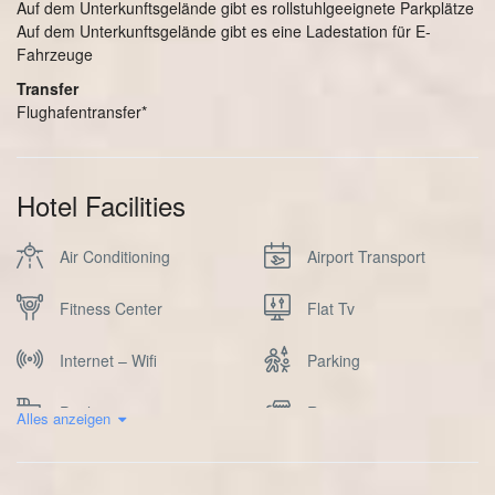
Auf dem Unterkunftsgelände gibt es rollstuhlgeeignete Parkplätze
Auf dem Unterkunftsgelände gibt es eine Ladestation für E-
Fahrzeuge
Transfer
Flughafentransfer*
Hotel Facilities
Air Conditioning
Airport Transport
Fitness Center
Flat Tv
Internet – Wifi
Parking
Pool
Restaurant
Alles anzeigen