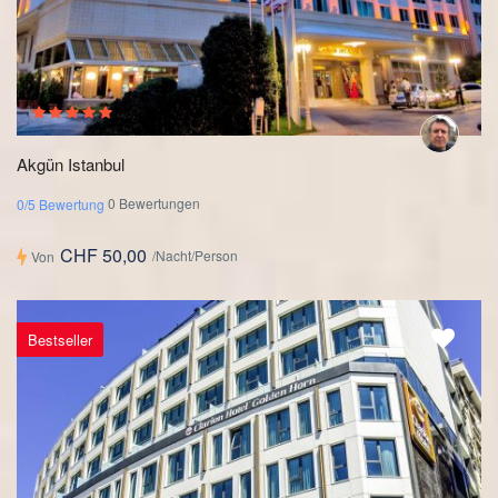
Akgün Istanbul
0 Bewertungen
0/5 Bewertung
CHF 50,00
/Nacht/Person
Von
Bestseller