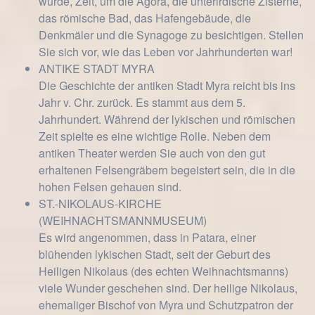
wurde, Zeit, um die Agora, die unterirdische Zisterne,
das römische Bad, das Hafengebäude, die
Denkmäler und die Synagoge zu besichtigen. Stellen
Sie sich vor, wie das Leben vor Jahrhunderten war!
ANTIKE STADT MYRA
Die Geschichte der antiken Stadt Myra reicht bis ins
Jahr v. Chr. zurück. Es stammt aus dem 5.
Jahrhundert. Während der lykischen und römischen
Zeit spielte es eine wichtige Rolle. Neben dem
antiken Theater werden Sie auch von den gut
erhaltenen Felsengräbern begeistert sein, die in die
hohen Felsen gehauen sind.
ST.-NIKOLAUS-KIRCHE
(WEIHNACHTSMANNMUSEUM)
Es wird angenommen, dass in Patara, einer
blühenden lykischen Stadt, seit der Geburt des
Heiligen Nikolaus (des echten Weihnachtsmanns)
viele Wunder geschehen sind. Der heilige Nikolaus,
ehemaliger Bischof von Myra und Schutzpatron der